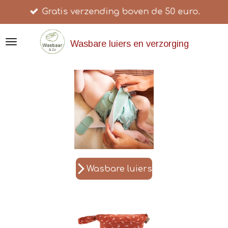
Gratis verzending boven de 50 euro.
Ga
direct
naar
Wasbare luiers en verzorging
de
hoofdinhoud
Wasbare luiers