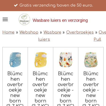
Gratis verzending boven de 50 euro.
Ga
direct
naar
Wasbare luiers en verzorging
de
Home
»
Webshop
»
Wasbare
»
Overbroekjes
»
Ove
hoofdinhoud
luiers
Pull
Blümc
Blümc
Blümc
Blümc
hen
hen
hen
hen
overbr
overbr
overbr
overbr
oekje
oekje
oekje -
oekje -
new
new
new
new
born
born
born
born