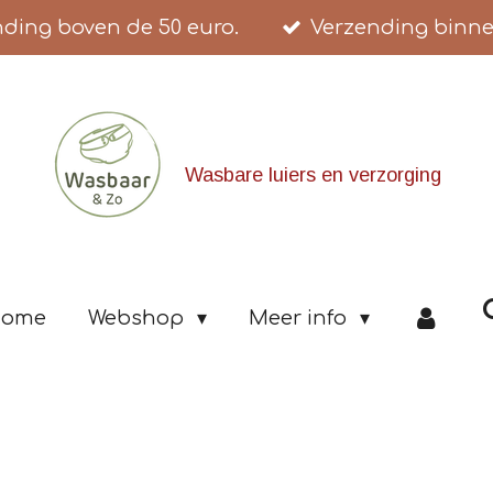
nding boven de 50 euro.
Verzending binne
Wasbare luiers en verzorging
ome
Webshop
Meer info