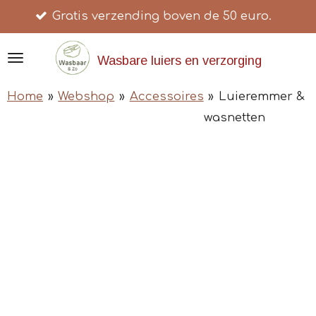
ratis verzending boven de 50 euro.
Ga
direct
naar
Wasbare luiers en verzorging
de
Home
»
Webshop
»
Accessoires
»
Luieremmer &
hoofdinhoud
wasnetten