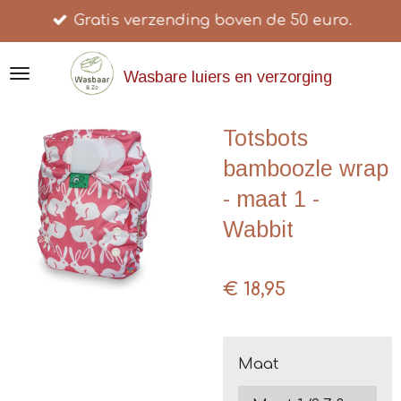
Gratis verzending boven de 50 euro.
Ga
direct
naar
Wasbare luiers en verzorging
de
hoofdinhoud
Totsbots
bamboozle wrap
- maat 1 -
Wabbit
€ 18,95
Maat