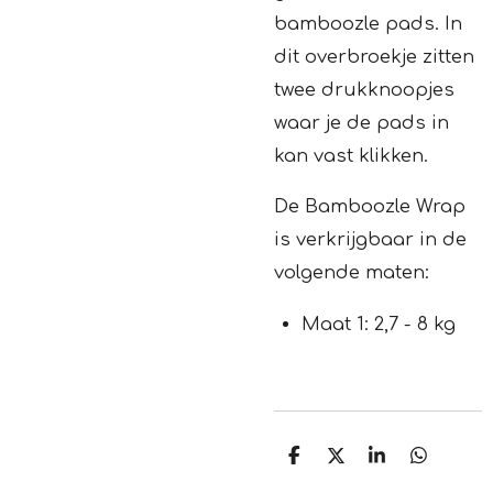
bamboozle pads. In
dit overbroekje zitten
twee drukknoopjes
waar je de pads in
kan vast klikken.
De Bamboozle Wrap
is verkrijgbaar in de
volgende maten:
Maat 1: 2,7 - 8 kg
D
D
S
D
e
e
h
e