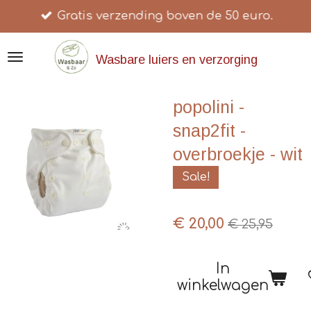
Gratis verzending boven de 50 euro.
Ga
direct
naar
Wasbare luiers en verzorging
de
hoofdinhoud
popolini -
snap2fit -
overbroekje - wit
Sale!
€ 20,00
€ 25,95
In
winkelwagen