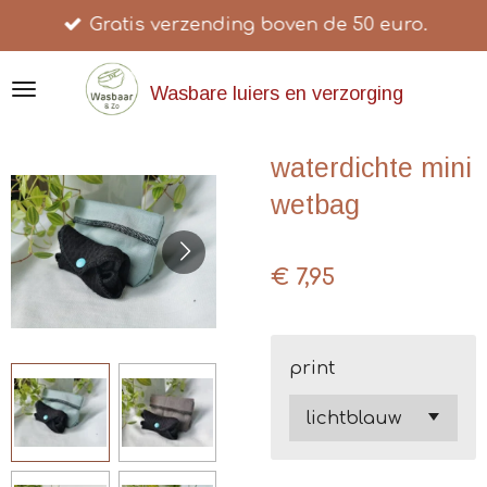
Gratis verzending boven de 50 euro.
Ga
direct
naar
Wasbare luiers en verzorging
de
hoofdinhoud
waterdichte mini
wetbag
€ 7,95
print