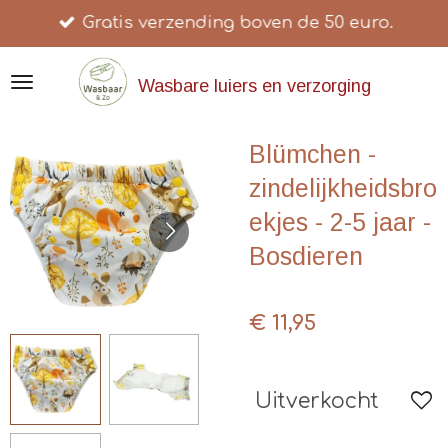
Gratis verzending boven de 50 euro.
Ga
direct
naar
Wasbare luiers en verzorging
de
hoofdinhoud
Blümchen -
zindelijkheidsbro
ekjes - 2-5 jaar -
Bosdieren
€ 11,95
Uitverkocht