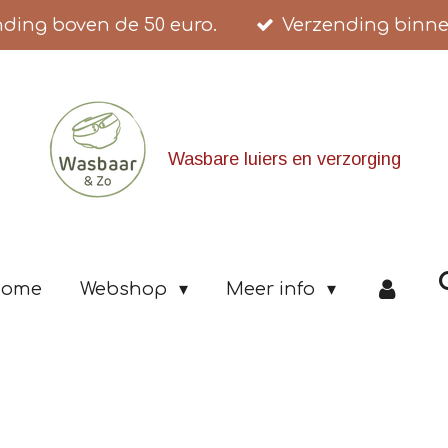
nding boven de 50 euro.
Verzending binne
Wasbare luiers en verzorging
ome
Webshop
Meer info