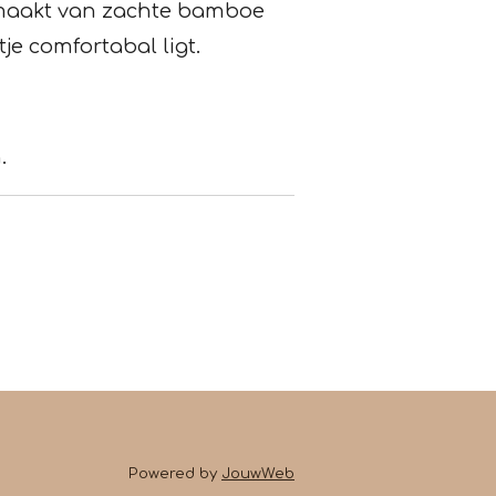
maakt van zachte bamboe
tje comfortabal ligt.
.
Powered by
JouwWeb