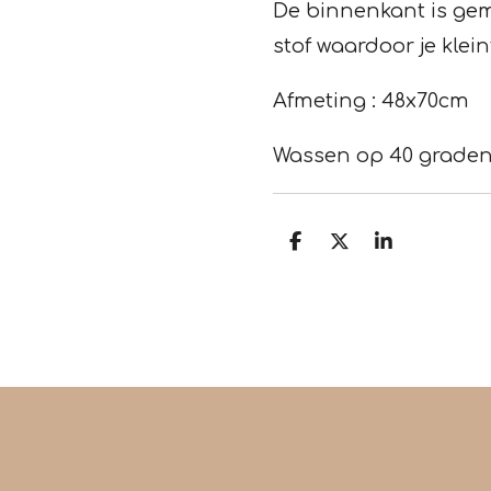
De binnenkant is ge
stof waardoor je klein
Afmeting : 48x70cm
Wassen op 40 graden
D
D
S
e
e
h
l
e
a
e
l
r
n
e