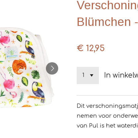
Verschonin
Blümchen -
€ 12,95
In winke
Dit verschoningsmatj
nemen voor onderweg
van Pul is het waterd