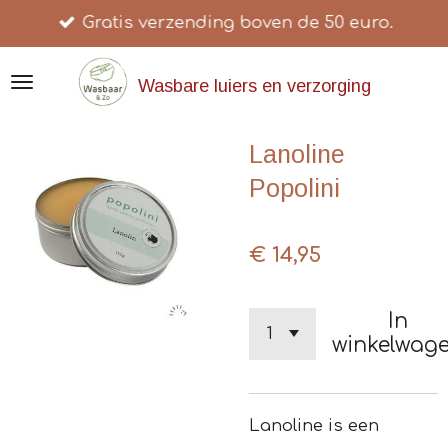
Gratis verzending boven de 50 euro.
Ga
direct
naar
Wasbare luiers en verzorging
de
hoofdinhoud
Lanoline
Popolini
€ 14,95
In
winkelwag
Lanoline is een