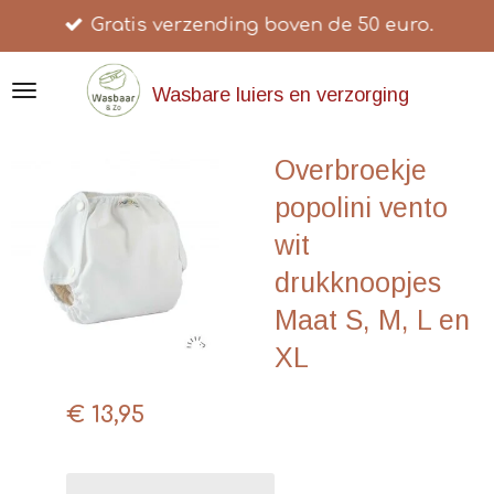
Gratis verzending boven de 50 euro.
Ga
direct
naar
Wasbare luiers en verzorging
de
hoofdinhoud
Overbroekje
popolini vento
wit
drukknoopjes
Maat S, M, L en
XL
€ 13,95