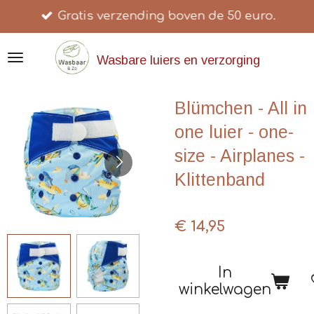
Gratis verzending boven de 50 euro.
Ga
direct
naar
Wasbare luiers en verzorging
de
hoofdinhoud
Blümchen - All in
one luier - one-
size - Airplanes -
Klittenband
€ 14,95
In
winkelwagen