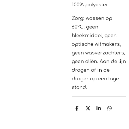
100% polyester
Zorg:
wassen op
60°C;
geen
bleekmiddel, geen
optische witmakers,
geen wasverzachters,
geen oliën.
Aan de lijn
drogen of in de
droger op een lage
stand.
D
D
S
D
e
e
h
e
l
e
a
l
e
l
r
e