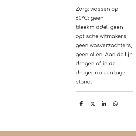
Zorg:
wassen op
60°C;
geen
bleekmiddel, geen
optische witmakers,
geen wasverzachters,
geen oliën.
Aan de lijn
drogen of in de
droger op een lage
stand.
D
D
S
D
e
e
h
e
l
e
a
l
e
l
r
e
n
e
n