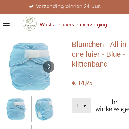
Verzending binnen 24 uur.
Ga
direct
naar
Wasbare luiers en verzorging
de
hoofdinhoud
Blümchen - All in
one luier - Blue -
klittenband
€ 14,95
In
winkelwag