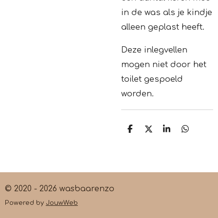
in de was als je kindje
alleen geplast heeft.
Deze inlegvellen
mogen niet door het
toilet gespoeld
worden.
D
D
S
D
e
e
h
e
l
e
a
l
e
l
r
e
n
e
n
© 2020 - 2026 wasbaarenzo
Powered by
JouwWeb