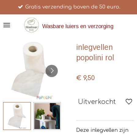
Gratis verzending boven de 50 euro.
Ga
direct
naar
Wasbare luiers en verzorging
de
hoofdinhoud
inlegvellen
popolini rol
€ 9,50
Uitverkocht
Deze inlegvellen zijn