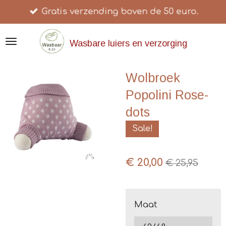
Gratis verzending boven de 50 euro.
Ga
direct
naar
Wasbare luiers en verzorging
de
hoofdinhoud
Wolbroek
Popolini Rose-
dots
Sale!
€ 20,00
€ 25,95
Maat